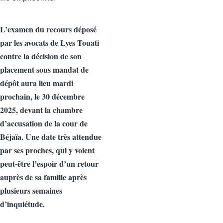
o
o
p
o
n
p
L’examen du recours déposé
k
par les avocats de Lyes Touati
contre la décision de son
placement sous mandat de
dépôt aura lieu mardi
prochain, le 30 décembre
2025, devant la chambre
d’accusation de la cour de
Béjaïa. Une date très attendue
par ses proches, qui y voient
peut‑être l’espoir d’un retour
auprès de sa famille après
plusieurs semaines
d’inquiétude.