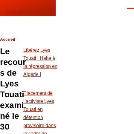
Aller au contenu principal
Men
Liberté pour Lyes
Fil
Accueil
Le
d'Ariane
Libérez Lyes
Touati ! Halte à
recour
la répression en
s de
Algérie !
Lyes
Touati
Placement de
l’activiste Lyes
exami
Touati en
né le
détention
30
provisoire dans
le cadre de