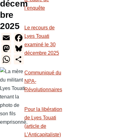
décem
l’enquête
bre
2025
Le recours de
E
F
Lyes Touati
m
a
examiné le 30
M
Bl
décembre 2025
ail
c
a
u
W
S
e
st
e
h
h
Communiqué du
b
o
sk
at
ar
NPA-
o
d
y
s
e
Révolutionnaires
o
o
A
k
n
p
Pour la libération
p
de Lyes Touati
(article de
L’Anticapitaliste)