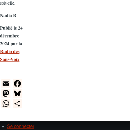
soit‑elle.
Nadia B
Publié le 24
décembre
2024 par la
Radio des
Sans-Voix
E
F
m
a
M
Bl
ail
c
a
u
W
S
e
st
e
h
h
b
o
sk
at
ar
Se connecter
o
d
y
User