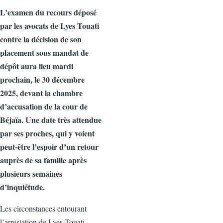
o
o
L’examen du recours déposé
par les avocats de Lyes Touati
o
n
contre la décision de son
k
placement sous mandat de
dépôt aura lieu mardi
prochain, le 30 décembre
2025, devant la chambre
d’accusation de la cour de
Béjaïa. Une date très attendue
par ses proches, qui y voient
peut‑être l’espoir d’un retour
auprès de sa famille après
plusieurs semaines
d’inquiétude.
Les circonstances entourant
l’arrestation de Lyes Touati