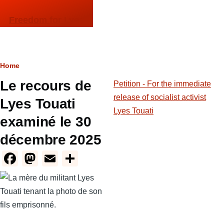
Skip to main content
Freedom for Lyes
Breadcrumb
Home
Le recours de
Petition - For the immediate
release of socialist activist
Lyes Touati
Lyes Touati
examiné le 30
décembre 2025
F
M
E
S
a
a
m
h
c
st
ail
ar
e
o
e
b
d