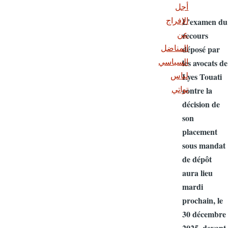
أجل
L’examen 
الإفراج
recours
عن
déposé pa
المناضل
les avocats
السياسي
Lyes Touat
لياس
contre la
تواتي
décision d
son
placement
sous mand
de dépôt
aura lieu
mardi
prochain, 
30 décemb
2025, deva