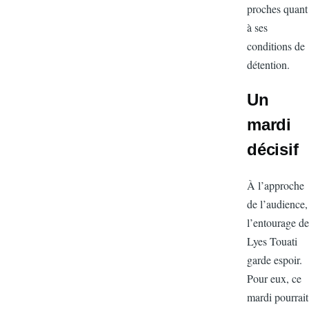
proches qu
à ses
conditions 
détention.
Un
mardi
décisi
À l’approc
de l’audien
l’entourage
Lyes Touati
garde espoi
Pour eux, c
mardi pourr