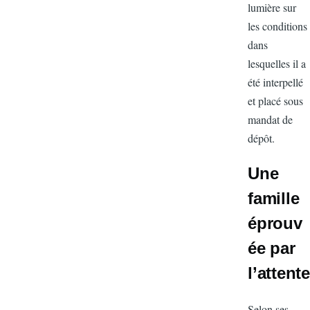
lumière sur
les conditi
dans
lesquelles il
été interpel
et placé so
mandat de
dépôt.
Une
famill
éprou
ée par
l’atten
Selon ses