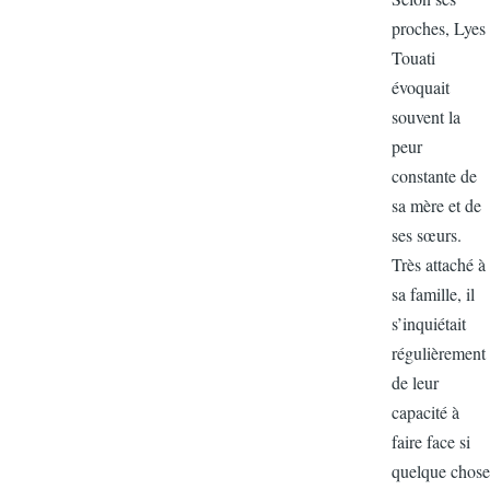
proches, Ly
Touati
évoquait
souvent la
peur
constante d
sa mère et 
ses sœurs.
Très attach
sa famille, i
s’inquiétait
régulièreme
de leur
capacité à
faire face si
quelque ch