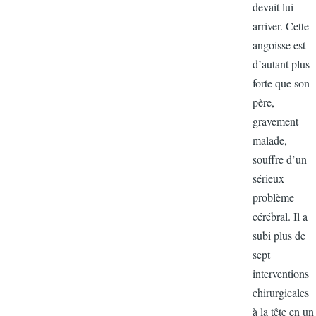
devait lui
arriver. Cet
angoisse es
d’autant pl
forte que s
père,
gravement
malade,
souffre d’u
sérieux
problème
cérébral. Il 
subi plus d
sept
interventio
chirurgical
à la tête en