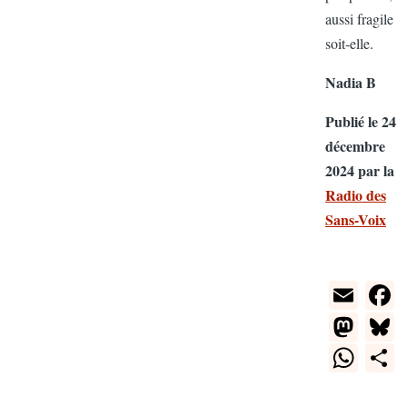
aussi fragil
soit‑elle.
Nadia B
Publié le 2
décembre
2024 par l
Radio des
Sans-Voix
E
m
M
ail
a
W
st
h