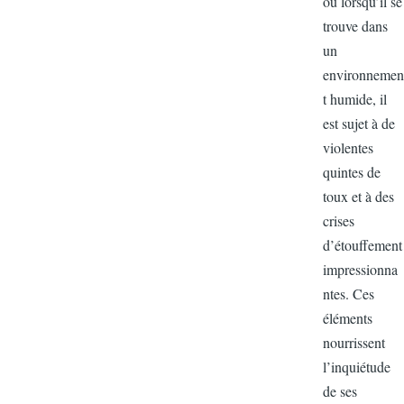
ou lorsqu’il
trouve dans
un
environne
t humide, il
est sujet à 
violentes
quintes de
toux et à de
crises
d’étouffem
impression
ntes. Ces
éléments
nourrissent
l’inquiétud
de ses