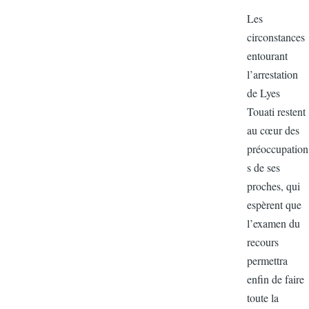
Les
circonstanc
entourant
l’arrestatio
de Lyes
Touati reste
au cœur de
préoccupat
s de ses
proches, qu
espèrent qu
l’examen d
recours
permettra
enfin de fai
toute la