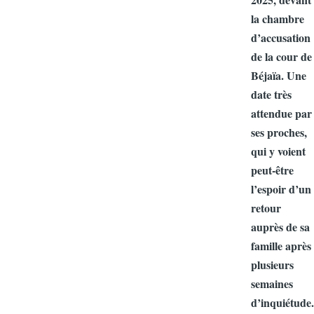
la chambr
d’accusati
de la cour
Béjaïa. Un
date très
attendue p
ses proche
qui y voien
peut‑être
l’espoir d’
retour
auprès de 
famille apr
plusieurs
semaines
d’inquiétu