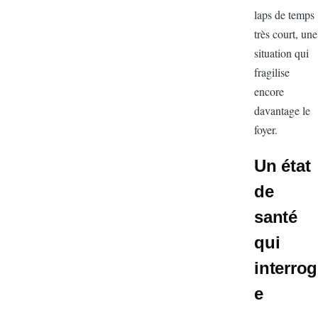
laps de tem
très court, 
situation qu
fragilise
encore
davantage l
foyer.
Un éta
de
santé
qui
interr
e