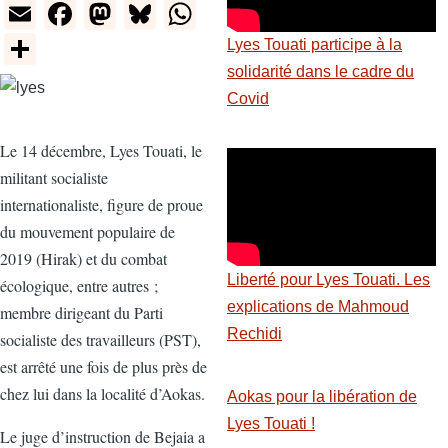
E
F
M
Bl
W
m
a
a
u
h
S
Lyes Touati participe à la
ail
c
st
e
at
h
solidarité dans le cadre du
e
o
sk
s
Covid
ar
b
d
y
A
e
Le 14 décembre, Lyes Touati, le
o
o
p
militant socialiste
o
n
p
internationaliste, figure de proue
k
du mouvement populaire de
2019 (Hirak) et du combat
Liberté pour Lyes Touati. Les
écologique, entre autres ;
explications de Mahmoud
membre dirigeant du Parti
Rechidi
socialiste des travailleurs (PST),
est arrêté une fois de plus près de
chez lui dans la localité d’Aokas.
Aokas pour la libération de
Lyes Touati !
Le juge d’instruction de Bejaia a