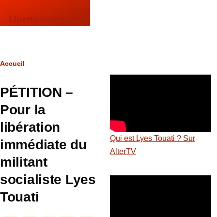
Aller au contenu principal
Liberté pour Lyes
Fil
Accueil
d'Ariane
PÉTITION –
Pour la
libération
Qui est Lyes Touati ? Sur
immédiate du
AlterTV
militant
socialiste Lyes
Touati