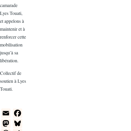
camarade
Lyes Touati,
et appelons à
maintenir et à
renforcer cette
mobilisation
jusqu’à sa
libération.
Collectif de
soutien à Lyes
Touati.
E
F
m
a
M
Bl