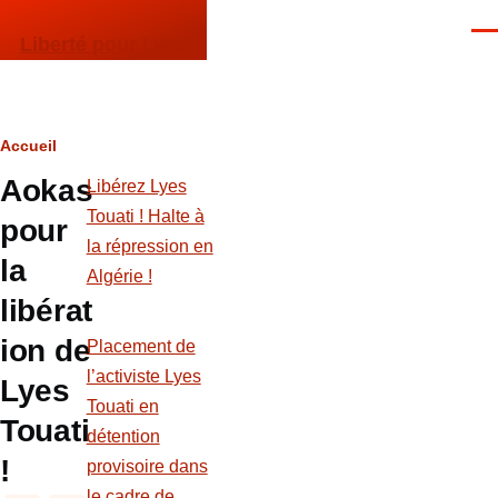
Aller au contenu principal
Men
Liberté pour Lyes
Fil
Accueil
Aokas
d'Ariane
Libérez Lyes
Touati ! Halte à
pour
la répression en
la
Algérie !
libérat
ion de
Placement de
l’activiste Lyes
Lyes
Touati en
Touati
détention
!
provisoire dans
le cadre de