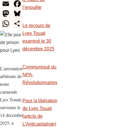
E
F
l’enquête
m
a
M
Bl
ail
c
a
u
W
S
Le recours de
e
st
e
h
h
Lyes Touati
b
o
sk
at
ar
examiné le 30
o
d
y
s
e
décembre 2025
o
o
A
k
n
p
Communiqué du
L’arrestation
NPA-
p
arbitraire de
Révolutionnaires
notre
camarade
Lyes Touati,
Pour la libération
survenue le
de Lyes Touati
14 décembre
(article de
2025, a
L’Anticapitaliste)