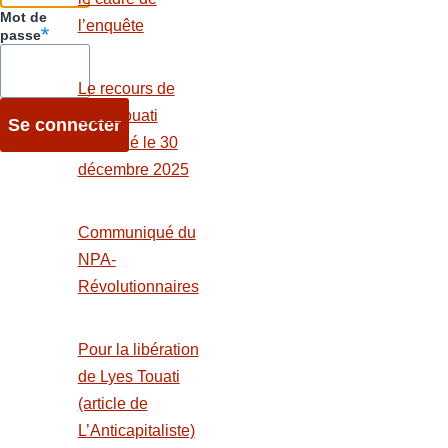
o
o
Mot de
A
l’enquête
passe
k
n
p
p
Le recours de
Lyes Touati
examiné le 30
décembre 2025
Communiqué du
NPA-
Révolutionnaires
Pour la libération
de Lyes Touati
(article de
L’Anticapitaliste)