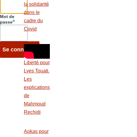
at
ar
la solidarité
o
d
y
s
e
dans le
o
o
Mot de
A
cadre du
passe
k
n
p
Covid
p
Liberté pour
Lyes Touati.
Les
explications
de
Mahmoud
Rechidi
Aokas pour