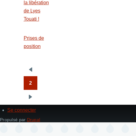
la libération
de Lyes
Touati !
Prises de
position
Pagination
Page
précédente
2
Next
page
Se connecter
User
account
Propulsé par
Drupal
menu