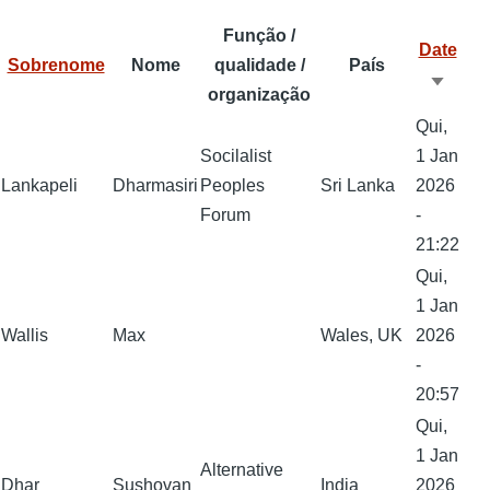
o
o
A
Função /
Date
k
n
p
Sobrenome
Nome
qualidade /
País
Orden
p
organização
ascen
Qui,
Socilalist
1 Jan
Lankapeli
Dharmasiri
Peoples
Sri Lanka
2026
Forum
-
21:22
Qui,
1 Jan
Wallis
Max
Wales, UK
2026
-
20:57
Qui,
1 Jan
Alternative
Dhar
Sushovan
India
2026