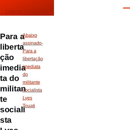
Passar para o conteúdo principal
Men
Liberté pour Lyes
Para a
Abaixo
assinado-
liberta
Para a
ção
libertação
imedia
imediata
do
ta do
militante
militan
socialista
te
Lyes
Touati
sociali
sta