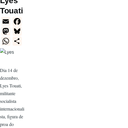
Lyes
Touati
E
F
m
a
M
Bl
ail
c
a
u
W
S
e
st
e
h
h
b
o
sk
at
ar
o
d
y
s
e
Dia 14 de
o
o
A
dezembro,
k
n
p
Lyes Touati,
p
militante
socialista
internacionali
sta, figura de
proa do