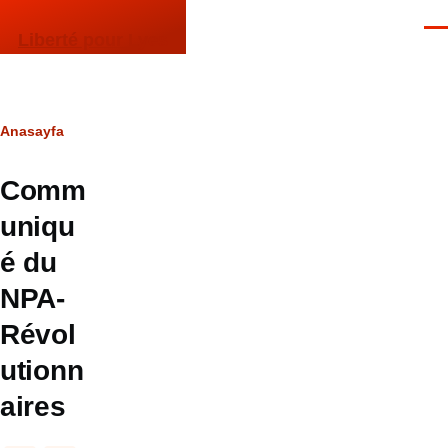
Ana içeriğe atla
Men
Liberté pour Lyes
Sayfa
Anasayfa
yolu
Comm
uniqu
é du
NPA-
Révol
utionn
aires