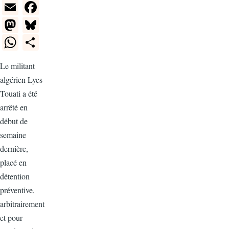
E
F
m
a
M
Bl
ail
c
a
u
W
S
e
st
e
h
h
Le militant
b
o
sk
at
ar
algérien Lyes
o
d
y
s
e
Touati a été
o
o
A
arrêté en
k
n
p
début de
semaine
p
dernière,
placé en
détention
préventive,
arbitrairement
et pour