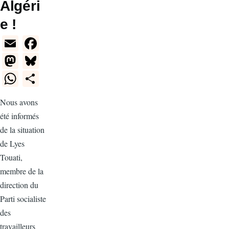
Algéri
e !
E
F
m
a
M
Bl
ail
c
a
u
W
S
e
st
e
h
h
Nous avons
b
o
sk
at
ar
été informés
o
d
y
s
e
de la situation
o
o
A
de Lyes
k
n
p
Touati,
membre de la
p
direction du
Parti socialiste
des
travailleurs