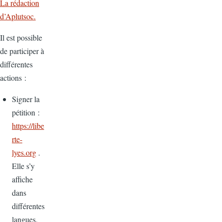
La rédaction
d’Aplutsoc.
Il est possible
de participer à
différentes
actions :
Signer la
pétition :
https://libe
rte-
lyes.org
.
Elle s’y
affiche
dans
différentes
langues.