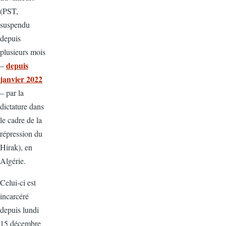
(PST,
suspendu
depuis
plusieurs mois
depuis
–
janvier 2022
– par la
dictature dans
le cadre de la
répression du
Hirak), en
Algérie.
Celui-ci est
incarcéré
depuis lundi
15 décembre