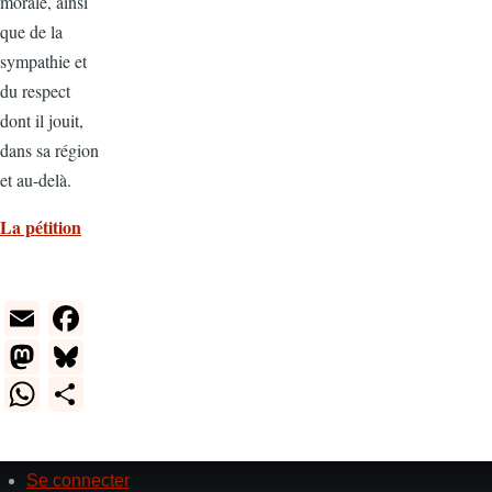
morale, ainsi
que de la
sympathie et
du respect
dont il jouit,
dans sa région
et au-delà.
La pétition
E
F
m
a
M
Bl
ail
c
a
u
W
S
e
st
e
h
h
b
o
sk
at
ar
Se connecter
o
User