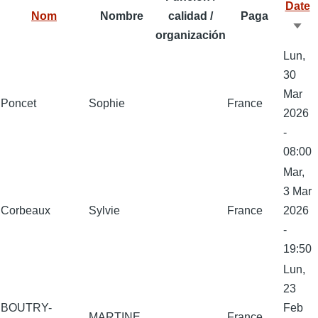
Date
k
n
p
Nom
Nombre
calidad /
Paga
Ord
p
organización
asc
Lun,
30
Mar
Poncet
Sophie
France
2026
-
08:00
Mar,
3 Mar
Corbeaux
Sylvie
France
2026
-
19:50
Lun,
23
BOUTRY-
Feb
MARTINE
France