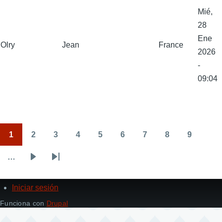
Mié,
28
Ene
Olry
Jean
France
2026
-
09:04
1
2
3
4
5
6
7
8
9
Paginación
Página
Página
Página
Página
Página
Página
Página
Página
Página
…
Next
Última
page
página
Iniciar sesión
Menú
de
Funciona con
Drupal
cuenta
de